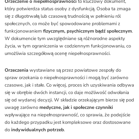
Orzeczenie o niepełnosprawności
to kluczowy dokument,
który potwierdza status osoby z dysfunkcją. Osoba ta zmaga
się z długotrwałą lub czasową trudnością w pełnieniu ról
społecznych, co może być spowodowane problemami z
funkcjonowaniem
fizycznym, psychicznym bądź społecznym
.
W dokumencie tym uwzględniane są różnorodne aspekty
życia, w tym ograniczenia w codziennym funkcjonowaniu, co
umożliwia szczegółową ocenę niepełnosprawności.
Orzeczenia
wystawiane są przez powiatowe zespoły do
spraw orzekania o niepełnosprawności i mogą być zarówno
czasowe, jak i stałe. Co więcej, proces ich uzyskiwania odbywa
się w obrębie dwóch instancji, co daje możliwość odwołania
się od wydanej decyzji. W składzie orzekającym bierze się pod
uwagę zarówno
medyczne, jak i społeczne czynniki
wpływające na niepełnosprawność, co sprawia, że podejście
do każdego przypadku jest kompleksowe oraz dostosowane
do
indywidualnych potrzeb
.