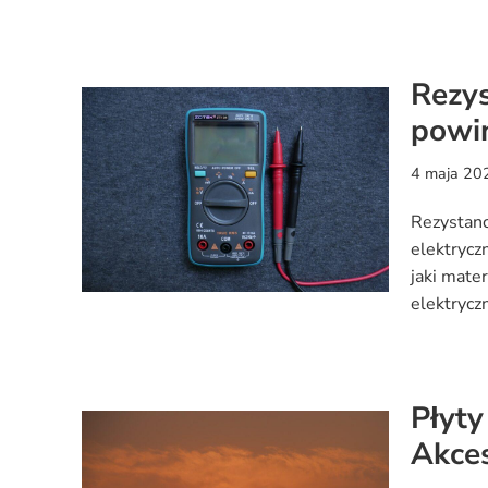
Rezys
powin
4 maja 20
Rezystanc
elektrycz
jaki mate
elektryc
Płyt
Akce