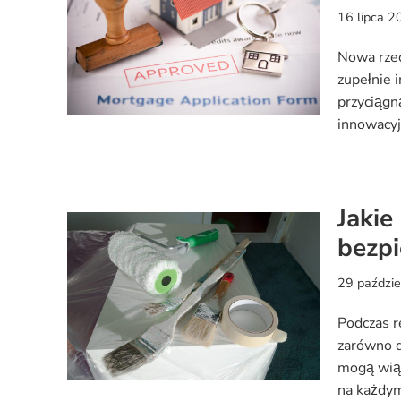
16 lipca 2
Nowa rzec
zupełnie i
przyciągną
innowacy
Jakie
bezp
29 paździ
Podczas 
zarówno d
mogą wiąz
na każdym