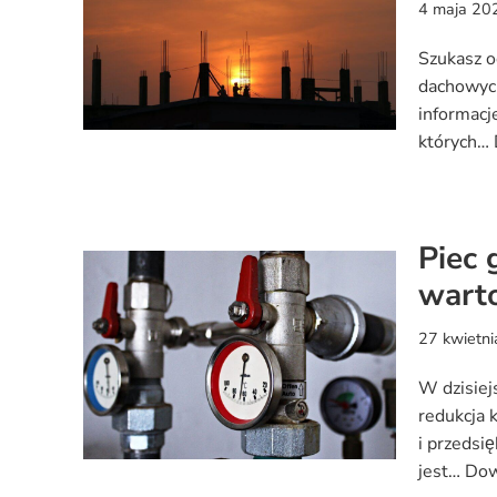
4 maja 20
Szukasz 
dachowych
informac
których…
Piec 
wart
27 kwietn
W dzisiej
redukcja 
i przedsi
jest…
Dow