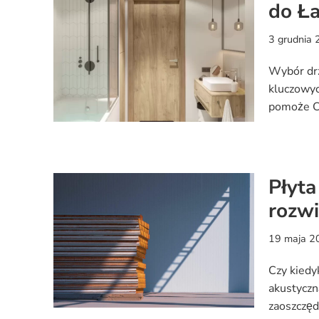
do Ła
3 grudnia
Wybór drz
kluczowyc
pomoże Ci
Płyta
rozw
19 maja 2
Czy kiedy
akustyczn
zaoszczęd