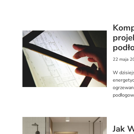
Komp
proj
podł
22 maja 2
W dzisiej
energetyc
ogrzewani
podłogow
Jak 