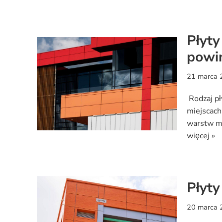
Płyty
powin
21 marca 
Rodzaj pł
miejscach
warstw ma
więcej »
Płyty
20 marca 