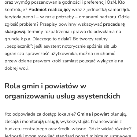
oraz wymóg poszanowania godności i preferencji OzN. Kto
kontroluje?
Podmiot realizujący
wraz z jednostką samorządu
terytorialnego i – w razie potrzeby – organami nadzoru. Gdzie
zgłosić problem? Przepisy powinny wskazywać
procedurę
skargową
, terminy rozpatrzenia i prawo do odwołania na
gruncie k.p.a. Dlaczego to działa? Bo tworzy realny
„bezpiecznik”: jeśli asystent notorycznie spóźnia się lub
ogranicza sprawczość użytkownika, można uruchomić
przewidziane prawem kroki zamiast polegać wyłącznie na
dobrej woli.
Rola gmin i powiatów w
organizowaniu usług asystenckich
Kto odpowiada za dostęp lokalnie?
Gmina
i
powiat
planują,
zlecają i monitorują usługę, wykorzystując finansowanie z
budżetu centralnego oraz środki własne. Gdzie widać różnice?
Jednostki mogą rozwijać standard ponad minimum ustawowe,