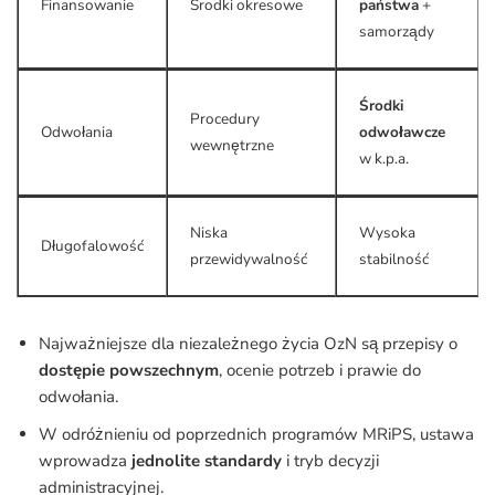
Finansowanie
Środki okresowe
państwa
+
samorządy
Środki
Procedury
Odwołania
odwoławcze
wewnętrzne
w k.p.a.
Niska
Wysoka
Długofalowość
przewidywalność
stabilność
Najważniejsze dla niezależnego życia OzN są przepisy o
dostępie powszechnym
, ocenie potrzeb i prawie do
odwołania.
W odróżnieniu od poprzednich programów MRiPS, ustawa
wprowadza
jednolite standardy
i tryb decyzji
administracyjnej.