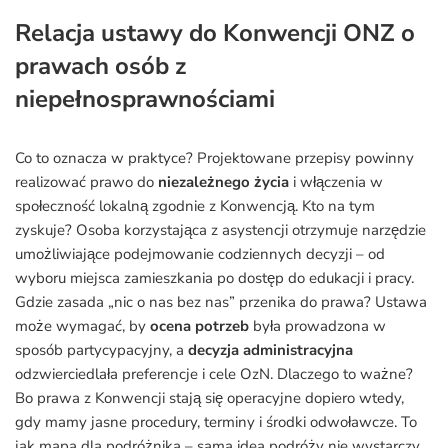
Relacja ustawy do Konwencji ONZ o
prawach osób z
niepełnosprawnościami
Co to oznacza w praktyce? Projektowane przepisy powinny
realizować prawo do
niezależnego życia
i włączenia w
społeczność lokalną zgodnie z Konwencją. Kto na tym
zyskuje? Osoba korzystająca z asystencji otrzymuje narzędzie
umożliwiające podejmowanie codziennych decyzji – od
wyboru miejsca zamieszkania po dostęp do edukacji i pracy.
Gdzie zasada „nic o nas bez nas” przenika do prawa? Ustawa
może wymagać, by
ocena potrzeb
była prowadzona w
sposób partycypacyjny, a
decyzja administracyjna
odzwierciedlała preferencje i cele OzN. Dlaczego to ważne?
Bo prawa z Konwencji stają się operacyjne dopiero wtedy,
gdy mamy jasne procedury, terminy i środki odwoławcze. To
jak mapa dla podróżnika – sama idea podróży nie wystarczy,