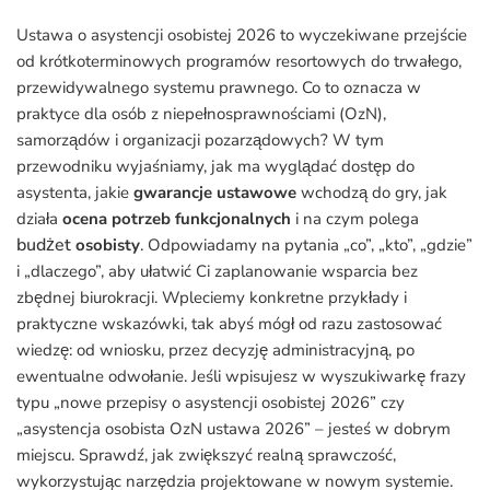
Ustawa o asystencji osobistej 2026 to wyczekiwane przejście
od krótkoterminowych programów resortowych do trwałego,
przewidywalnego systemu prawnego. Co to oznacza w
praktyce dla osób z niepełnosprawnościami (OzN),
samorządów i organizacji pozarządowych? W tym
przewodniku wyjaśniamy, jak ma wyglądać dostęp do
asystenta, jakie
gwarancje ustawowe
wchodzą do gry, jak
działa
ocena potrzeb funkcjonalnych
i na czym polega
budżet
osobisty
. Odpowiadamy na pytania „co”, „kto”, „gdzie”
i „dlaczego”, aby ułatwić Ci zaplanowanie wsparcia bez
zbędnej biurokracji. Wpleciemy konkretne przykłady i
praktyczne wskazówki, tak abyś mógł od razu zastosować
wiedzę: od wniosku, przez decyzję administracyjną, po
ewentualne odwołanie. Jeśli wpisujesz w wyszukiwarkę frazy
typu „nowe przepisy o asystencji osobistej 2026” czy
„asystencja osobista OzN ustawa 2026” – jesteś w dobrym
miejscu. Sprawdź, jak zwiększyć realną sprawczość,
wykorzystując narzędzia projektowane w nowym systemie.