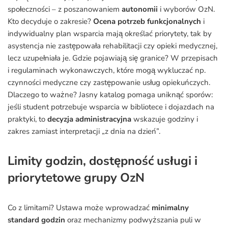
społeczności – z poszanowaniem
autonomii
i wyborów OzN.
Kto decyduje o zakresie?
Ocena potrzeb funkcjonalnych
i
indywidualny plan wsparcia mają określać priorytety, tak by
asystencja nie zastępowała rehabilitacji czy opieki medycznej,
lecz uzupełniała je. Gdzie pojawiają się granice? W przepisach
i regulaminach wykonawczych, które mogą wykluczać np.
czynności medyczne czy zastępowanie usług opiekuńczych.
Dlaczego to ważne? Jasny katalog pomaga uniknąć sporów:
jeśli student potrzebuje wsparcia w bibliotece i dojazdach na
praktyki, to
decyzja administracyjna
wskazuje godziny i
zakres zamiast interpretacji „z dnia na dzień”.
Limity godzin, dostępność usługi i
priorytetowe grupy OzN
Co z limitami? Ustawa może wprowadzać
minimalny
standard godzin
oraz mechanizmy podwyższania puli w