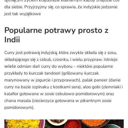
tętniącym życiem krajobrazie kulinarnym każdy znajdzie coś
dla siebie. Przyjrzyjmy się, co sprawia, że indyjskie jedzenie
jest tak wyjątkowe
Popularne potrawy prosto z
Indii
Curry jest potrawą indyjską, która zwykle składa się z sosu,
składającego się z cebuli, czosnku, i wielu przypraw. Istnieje
wiele
odmian dań curry do wyboru – niektóre popularne
przykłady to kurczak tandoori (grillowany kurczak
marynowany w jogurcie i przyprawach), palak paneer (danie
curry na bazie szpinaku z kostkami sera), aloo gobi (ziemniaki i
kalafior gotowane w sosie cebulowo-pomidorowym) oraz
chana masala (ciecierzyca gotowana w pikantnym sosie
pomidorowym).