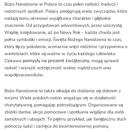
Boże Narodzenie w Polsce to czas pełen radości, tradycji i
rodzinnych spotkań. Polacy pielęgnują wiele zwyczajów, które
nadają temu okresowi wyjątkowy charakter i głębokie
znaczenie. Od przygotowań adwentowych, przez uroczystą
Wigilię, kolędowanie, aż po Nowy Rok – każda chwila jest
pełna symboliki i emocji. Święta Bożego Narodzenia to czas,
który łączy pokolenia, wzmacnia więzi rodzinne i przypomina o
wartościach, które są ważne w życiu każdego człowieka.
pomysły na prezent świąteczny
Ciekawe
, mogą sprawić
radość i wyrazić wdzięczność wobec najbliższych oraz
współpracowników.
okazja
Boże Narodzenie to także
do dzielenia się dobrem z
innymi. Wiele polskich rodzin angażuje się w działalność
charytatywną, pomagając potrzebującym. Organizowane są
zbiórki darów, akcje pomocowe i spotkania wigilijne dla osób
samotnych i ubogich. To piękny przykład, jak świąteczny duch
jednoczy ludzi i zachęca do bezinteresownej pomocy.